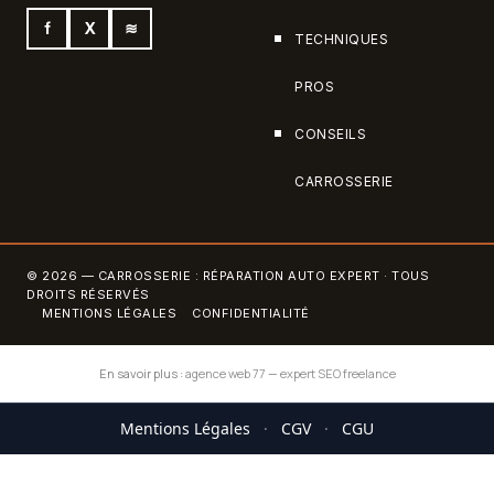
f
X
≋
TECHNIQUES
PROS
CONSEILS
CARROSSERIE
© 2026 — CARROSSERIE : RÉPARATION AUTO EXPERT · TOUS
DROITS RÉSERVÉS
MENTIONS LÉGALES
CONFIDENTIALITÉ
En savoir plus :
agence web 77
—
expert SEO freelance
Mentions Légales
·
CGV
·
CGU