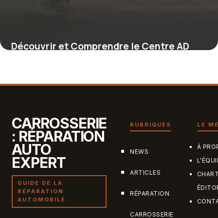
Découvrir et Comprendre le Centre AD
Saint-Brice-sous-Forêt : solidarité et
services au cœur du Val-d’Oise
4 juillet 2025
CARROSSERIE
RUBRIQUES
LE M
: RÉPARATION
AUTO
À PRO
NEWS
EXPERT
L'ÉQUI
ARTICLES
CHAR
GUIDE DE LA
ÉDITO
RÉPARATION
RÉPARATION
AUTOMOBILE
CONT
CARROSSERIE