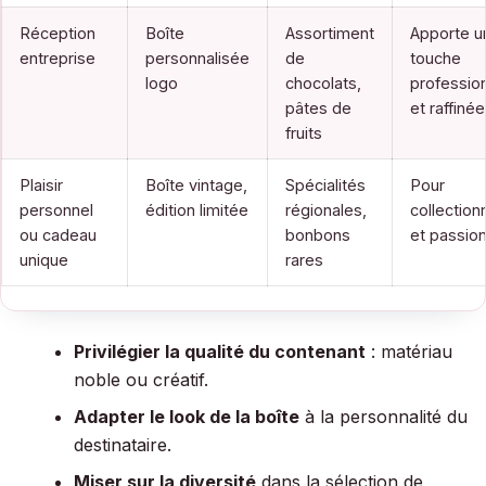
Réception
Boîte
Assortiment
Apporte u
entreprise
personnalisée
de
touche
logo
chocolats,
profession
pâtes de
et raffinée
fruits
Plaisir
Boîte vintage,
Spécialités
Pour
personnel
édition limitée
régionales,
collection
ou cadeau
bonbons
et passio
unique
rares
Privilégier la qualité du contenant
: matériau
noble ou créatif.
Adapter le look de la boîte
à la personnalité du
destinataire.
Miser sur la diversité
dans la sélection de