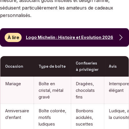
mesure, associant goûts insolites et design raffiné,
séduisent particulièrement les amateurs de cadeaux
personnalisés.
À lire
Logo Michelin : Histoire et Evolution 2026
Confiseries
Occasion
Type de boîte
Avis
à privilégier
Mariage
Boîte en
Dragées,
Intempore
cristal, métal
chocolats
élégant
gravé
fins
Anniversaire
Boîte colorée,
Bonbons
Ludique, a
d’enfant
motifs
acidulés,
la curiosit
ludiques
sucettes