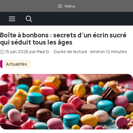
Aller
Menu
au
Menu
contenu
Boîte à bonbons : secrets d’un écrin sucré
qui séduit tous les âges
15 juin 2026
par
Paul G.
·
Durée de lecture : environ 12 minutes
Actualités