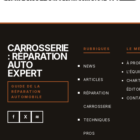
4 juillet 2026
CARROSSERIE
RUBRIQUES
LE M
: RÉPARATION
AUTO
À PRO
NEWS
EXPERT
L'ÉQUI
ARTICLES
CHAR
GUIDE DE LA
ÉDITO
RÉPARATION
RÉPARATION
AUTOMOBILE
CONT
CARROSSERIE
f
X
≋
TECHNIQUES
PROS