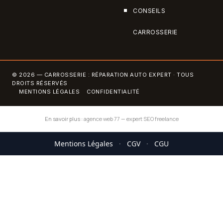
CONSEILS
CARROSSERIE
© 2026 — CARROSSERIE : RÉPARATION AUTO EXPERT · TOUS
DROITS RÉSERVÉS
MENTIONS LÉGALES
CONFIDENTIALITÉ
En savoir plus :
agence web 77
—
expert SEO freelance
Mentions Légales
·
CGV
·
CGU