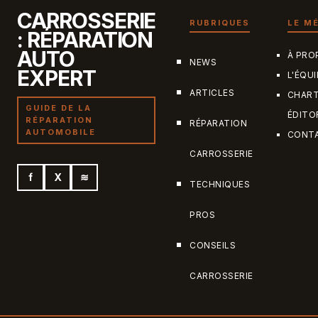
CARROSSERIE
RUBRIQUES
LE M
: RÉPARATION
AUTO
À PRO
NEWS
EXPERT
L'ÉQUI
ARTICLES
CHAR
GUIDE DE LA
ÉDITO
RÉPARATION
RÉPARATION
AUTOMOBILE
CONT
CARROSSERIE
f
X
≋
TECHNIQUES
PROS
CONSEILS
CARROSSERIE