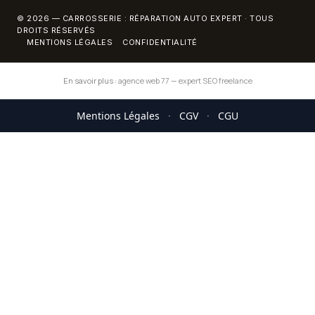
© 2026 — CARROSSERIE : RÉPARATION AUTO EXPERT · TOUS
DROITS RÉSERVÉS
MENTIONS LÉGALES
CONFIDENTIALITÉ
En savoir plus :
agence web 77
—
expert SEO freelance
Mentions Légales
·
CGV
·
CGU