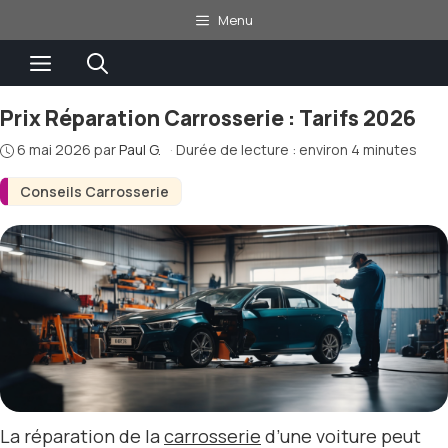
Aller
Menu
au
Menu
contenu
Prix Réparation Carrosserie : Tarifs 2026
6 mai 2026
par
Paul G.
·
Durée de lecture : environ 4 minutes
Conseils Carrosserie
La réparation de la
carrosserie
d’une voiture peut