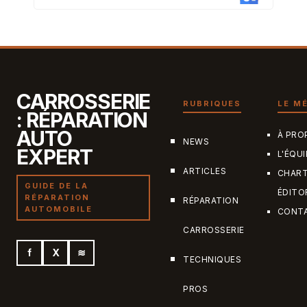
CARROSSERIE
RUBRIQUES
LE M
: RÉPARATION
AUTO
À PRO
NEWS
EXPERT
L'ÉQUI
ARTICLES
CHAR
GUIDE DE LA
ÉDITO
RÉPARATION
RÉPARATION
AUTOMOBILE
CONT
CARROSSERIE
f
X
≋
TECHNIQUES
PROS