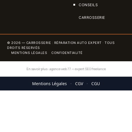
CONSEILS
CARROSSERIE
© 2026 — CARROSSERIE : RÉPARATION AUTO EXPERT · TOUS
DROITS RÉSERVÉS
MENTIONS LÉGALES
CONFIDENTIALITÉ
En savoir plus :
agence web 77
—
expert SEO freelance
Mentions Légales
·
CGV
·
CGU