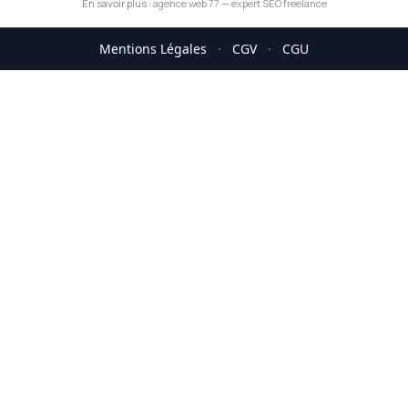
En savoir plus :
agence web 77
—
expert SEO freelance
Mentions Légales
·
CGV
·
CGU