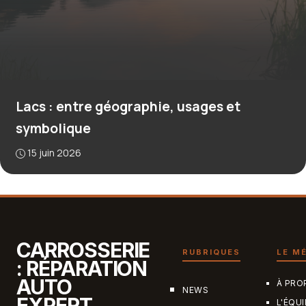
Lacs : entre géographie, usages et
symbolique
15 juin 2026
CARROSSERIE
RUBRIQUES
LE M
: RÉPARATION
AUTO
À PRO
NEWS
EXPERT
L'ÉQUI