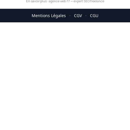
En savoir plus :
agence web 77
—
expert SEO freelance
Mentions Légales
·
CGV
·
CGU