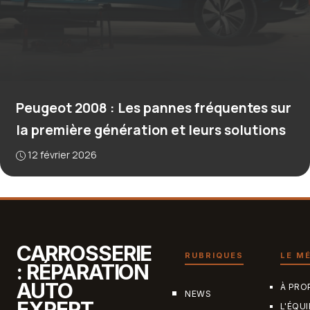
Peugeot 2008 : Les pannes fréquentes sur
la première génération et leurs solutions
12 février 2026
CARROSSERIE
RUBRIQUES
LE M
: RÉPARATION
AUTO
À PRO
NEWS
EXPERT
L'ÉQUI