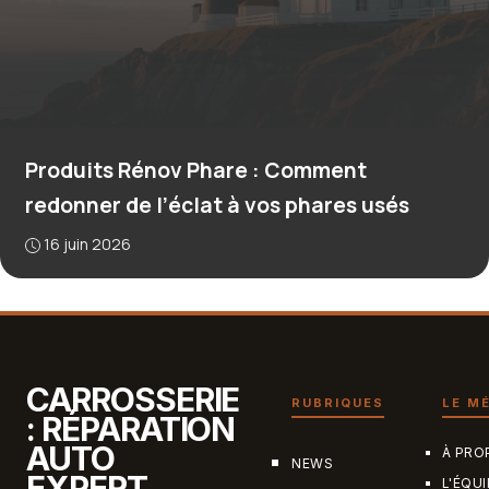
Produits Rénov Phare : Comment
redonner de l’éclat à vos phares usés
16 juin 2026
CARROSSERIE
RUBRIQUES
LE M
: RÉPARATION
AUTO
À PRO
NEWS
EXPERT
L'ÉQUI