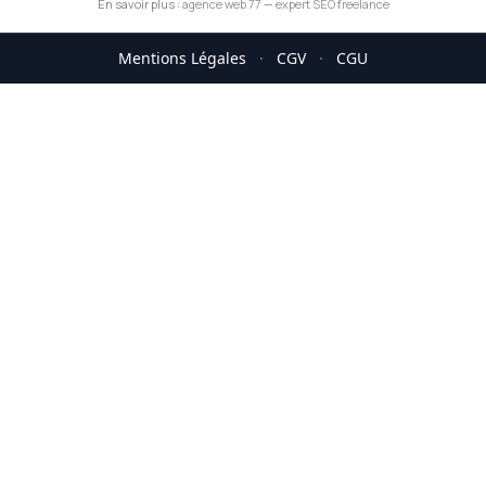
En savoir plus :
agence web 77
—
expert SEO freelance
Mentions Légales
·
CGV
·
CGU