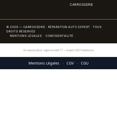
CARROSSERIE
© 2026 — CARROSSERIE : RÉPARATION AUTO EXPERT · TOUS
DROITS RÉSERVÉS
MENTIONS LÉGALES
CONFIDENTIALITÉ
En savoir plus :
agence web 77
—
expert SEO freelance
Mentions Légales
·
CGV
·
CGU