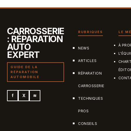
CARROSSERIE
RUBRIQUES
LE M
: RÉPARATION
AUTO
À PRO
NEWS
EXPERT
L'ÉQUI
ARTICLES
CHAR
GUIDE DE LA
ÉDITO
RÉPARATION
RÉPARATION
AUTOMOBILE
CONT
CARROSSERIE
f
X
≋
TECHNIQUES
PROS
CONSEILS