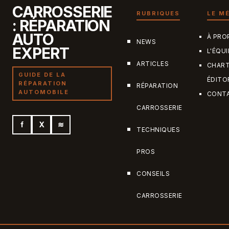
CARROSSERIE
RUBRIQUES
LE M
: RÉPARATION
AUTO
À PRO
NEWS
EXPERT
L'ÉQUI
ARTICLES
CHAR
GUIDE DE LA
ÉDITO
RÉPARATION
RÉPARATION
AUTOMOBILE
CONT
CARROSSERIE
f
X
≋
TECHNIQUES
PROS
CONSEILS
CARROSSERIE