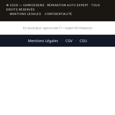
© 2026 — CARROSSERIE : RÉPARATION AUTO EXPERT · TOUS
DROITS RÉSERVÉS
MENTIONS LÉGALES
CONFIDENTIALITÉ
En savoir plus :
agence web 77
—
expert SEO freelance
Mentions Légales
·
CGV
·
CGU