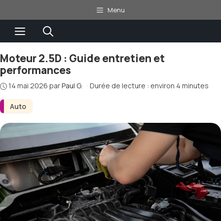
Aller
Menu
au
Menu
contenu
Moteur 2.5D : Guide entretien et
performances
14 mai 2026
par
Paul G.
·
Durée de lecture : environ 4 minutes
Auto