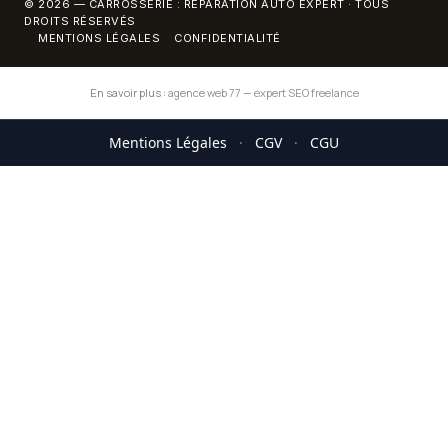
© 2026 — CARROSSERIE : RÉPARATION AUTO EXPERT · TOUS
DROITS RÉSERVÉS
MENTIONS LÉGALES
CONFIDENTIALITÉ
En savoir plus :
agence web 77
—
expert SEO freelance
Mentions Légales
·
CGV
·
CGU