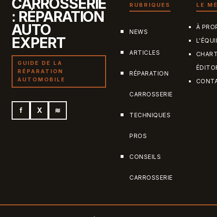
CARROSSERIE
RUBRIQUES
LE M
: RÉPARATION
AUTO
À PRO
NEWS
EXPERT
L'ÉQUI
ARTICLES
CHAR
GUIDE DE LA
ÉDITO
RÉPARATION
RÉPARATION
AUTOMOBILE
CONT
CARROSSERIE
f
X
≋
TECHNIQUES
PROS
CONSEILS
CARROSSERIE