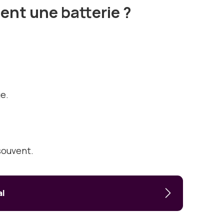
ent une batterie ?
ge.
souvent.
al