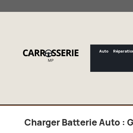
Aller
au
contenu
Auto
Réparatio
Charger Batterie Auto : 