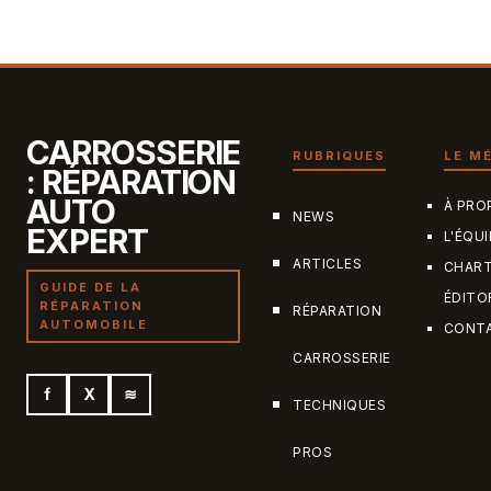
Acquérir un Véhicule d’Occasion
16 juin 2026
CARROSSERIE
RUBRIQUES
LE M
: RÉPARATION
AUTO
À PRO
NEWS
EXPERT
L'ÉQUI
ARTICLES
CHAR
GUIDE DE LA
ÉDITO
RÉPARATION
RÉPARATION
AUTOMOBILE
CONT
CARROSSERIE
f
X
≋
TECHNIQUES
PROS