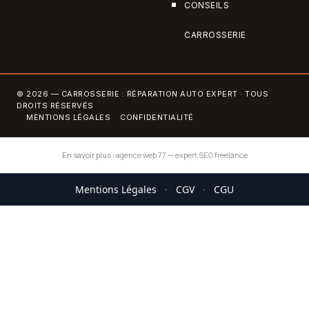
CONSEILS
CARROSSERIE
© 2026 — CARROSSERIE : RÉPARATION AUTO EXPERT · TOUS
DROITS RÉSERVÉS
MENTIONS LÉGALES
CONFIDENTIALITÉ
En savoir plus :
agence web 77
—
expert SEO freelance
Mentions Légales
·
CGV
·
CGU