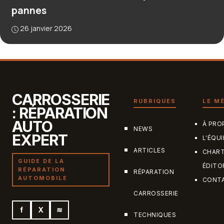
pannes
26 janvier 2026
CARROSSERIE
RUBRIQUES
LE M
: RÉPARATION
AUTO
À PRO
NEWS
EXPERT
L'ÉQUI
ARTICLES
CHAR
GUIDE DE LA
ÉDITO
RÉPARATION
RÉPARATION
AUTOMOBILE
CONT
CARROSSERIE
f
X
≋
TECHNIQUES