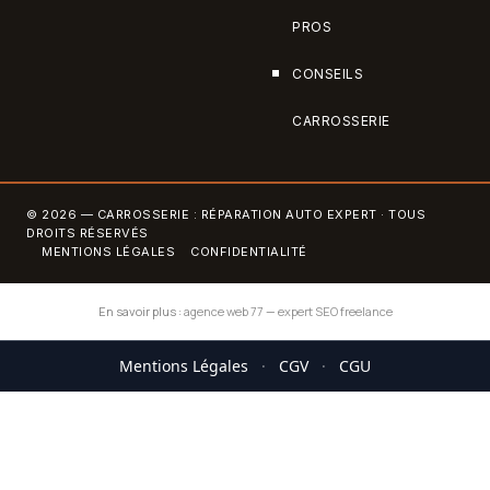
PROS
CONSEILS
CARROSSERIE
© 2026 — CARROSSERIE : RÉPARATION AUTO EXPERT · TOUS
DROITS RÉSERVÉS
MENTIONS LÉGALES
CONFIDENTIALITÉ
En savoir plus :
agence web 77
—
expert SEO freelance
Mentions Légales
·
CGV
·
CGU