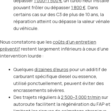
dépasser
1 000–1 500 €
, un turbo neuf installé
pouvant frôler ou dépasser
1 800 €
. Dans
certains cas sur des C3 de plus de 10 ans, la
réparation atteint ou dépasse la valeur vénale
du véhicule.
Nous constatons que les
coûts d’un entretien
préventif
restent largement inférieurs à ceux d’une
intervention lourde :
Quelques
dizaines d’euros
pour un additif de
carburant spécifique diesel ou essence,
utilisé ponctuellement, peuvent éviter des
encrassements sévères.
Des trajets réguliers à
2 500–3 000 tr/min
sur
autoroute facilitent la régénération du FAP et
limitent les risques de colmatage chronique.