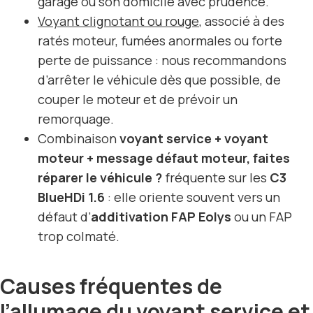
garage ou son domicile avec prudence.
Voyant clignotant ou rouge
, associé à des
ratés moteur, fumées anormales ou forte
perte de puissance : nous recommandons
d’arrêter le véhicule dès que possible, de
couper le moteur et de prévoir un
remorquage.
Combinaison
voyant service + voyant
moteur + message défaut moteur, faites
réparer le véhicule ?
fréquente sur les
C3
BlueHDi 1.6
: elle oriente souvent vers un
défaut d’
additivation FAP Eolys
ou un FAP
trop colmaté.
Causes fréquentes de
l’allumage du voyant service et