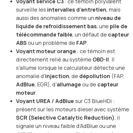
Voyant service C3
: ce témoin polyvalent
surveille les
intervalles d’entretien
, mais
aussi des anomalies comme un
niveau de
liquide de refroidissement bas
, une
pile de
télécommande faible
, un défaut de
capteur
ABS
ou un problème de
FAP
.
Voyant moteur orange
: ce témoin est
directement relié au système
OBD-II
. Il
s’allume lorsque le calculateur détecte une
anomalie d’
injection
, de
dépollution
(FAP,
AdBlue
, EGR), d’
allumage
ou de
capteur
moteur
.
Voyant UREA / AdBlue
sur C3 BlueHDi :
présent sur les moteurs diesel avec système
SCR (Selective Catalytic Reduction)
, il
signale un niveau faible d’AdBlue ou une