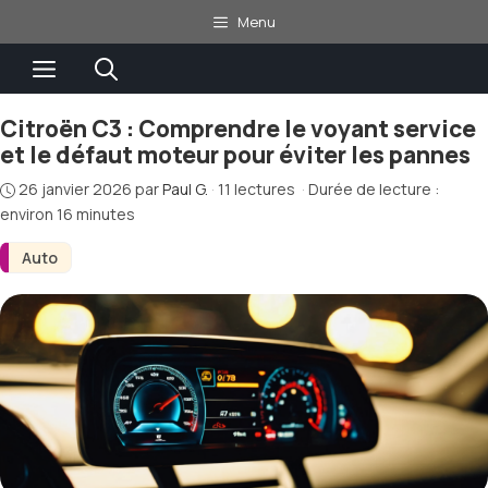
Aller
Menu
au
Menu
contenu
Citroën C3 : Comprendre le voyant service
et le défaut moteur pour éviter les pannes
26 janvier 2026
par
Paul G.
·
11 lectures
·
Durée de lecture :
environ 16 minutes
Auto