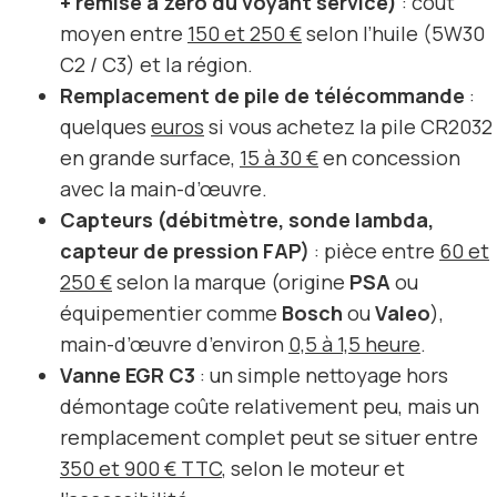
+ remise à zéro du voyant service)
: coût
moyen entre
150 et 250 €
selon l’huile (5W30
C2 / C3) et la région.
Remplacement de pile de télécommande
:
quelques
euros
si vous achetez la pile CR2032
en grande surface,
15 à 30 €
en concession
avec la main-d’œuvre.
Capteurs (débitmètre, sonde lambda,
capteur de pression FAP)
: pièce entre
60 et
250 €
selon la marque (origine
PSA
ou
équipementier comme
Bosch
ou
Valeo
),
main-d’œuvre d’environ
0,5 à 1,5 heure
.
Vanne EGR C3
: un simple nettoyage hors
démontage coûte relativement peu, mais un
remplacement complet peut se situer entre
350 et 900 € TTC
, selon le moteur et