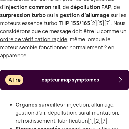
d’
injection common rail
, de
dépollution FAP
, de
surpression turbo
ou la
gestion d’allumage
sur les
moteurs essence turbo
THP 155/165
[2][5][7]. Nous
considérons que ce message doit être lu comme un
ordre de vérification rapide
, même lorsque le
moteur semble fonctionner normalement ? en
apparence.
À lire
capteur map symptomes
Organes surveillés
: injection, allumage,
gestion d’air, dépollution, suralimentation,
refroidissement, lubrification[1][2][7].
Signaux associés
: voyant moteur fixe ou