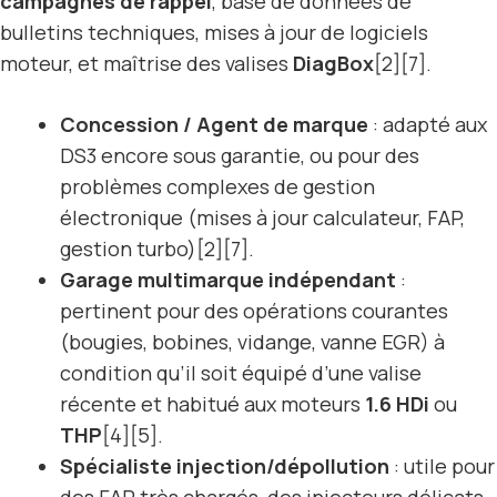
campagnes de rappel
, base de données de
bulletins techniques, mises à jour de logiciels
moteur, et maîtrise des valises
DiagBox
[2][7].
Concession / Agent de marque
: adapté aux
DS3 encore sous garantie, ou pour des
problèmes complexes de gestion
électronique (mises à jour calculateur, FAP,
gestion turbo)[2][7].
Garage multimarque indépendant
:
pertinent pour des opérations courantes
(bougies, bobines, vidange, vanne EGR) à
condition qu’il soit équipé d’une valise
récente et habitué aux moteurs
1.6 HDi
ou
THP
[4][5].
Spécialiste injection/dépollution
: utile pour
des FAP très chargés, des injecteurs délicats