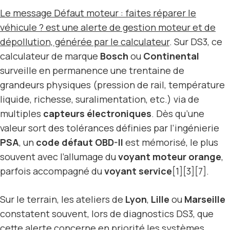
Le message
Défaut moteur
: faites réparer le
véhicule ? est une alerte de gestion moteur et de
dépollution, générée par le calculateur
. Sur DS3, ce
calculateur de marque
Bosch
ou
Continental
surveille en permanence une trentaine de
grandeurs physiques (pression de rail, température
liquide, richesse, suralimentation, etc.) via de
multiples
capteurs électroniques
. Dès qu’une
valeur sort des tolérances définies par l’ingénierie
PSA
, un
code défaut OBD-II
est mémorisé, le plus
souvent avec l’allumage du
voyant moteur orange
,
parfois accompagné du
voyant service
[1][3][7].
Sur le terrain, les ateliers de
Lyon
,
Lille
ou
Marseille
constatent souvent, lors de diagnostics DS3, que
cette alerte concerne en priorité les systèmes