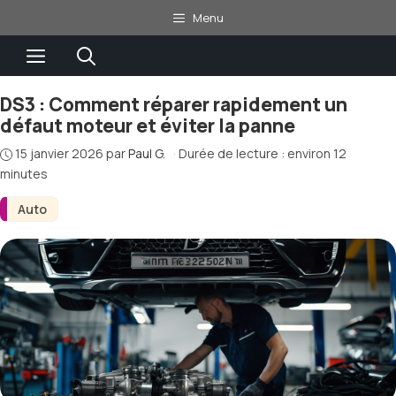
Aller
Menu
au
Menu
contenu
DS3 : Comment réparer rapidement un
défaut moteur et éviter la panne
15 janvier 2026
par
Paul G.
·
Durée de lecture : environ 12
minutes
Auto