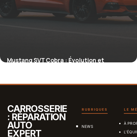
Mustang SVT Cobra : Évolution et
performances de cette légende Ford
15 juin 2026
CARROSSERIE
RUBRIQUES
LE M
: RÉPARATION
AUTO
À PRO
NEWS
EXPERT
L'ÉQUI