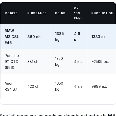
0-
MODÈLE
PUISSANCE
POIDS
100
PRODUCTION
KM/H
BMW
1385
4,9
M3 CSL
360 ch
1383 ex.
kg
s
E46
Porsche
1350
911 GT3
381 ch
4,5 s
~2589 ex.
kg
(996)
Audi
1650
420 ch
4,8 s
9999 ex.
RS4 B7
kg