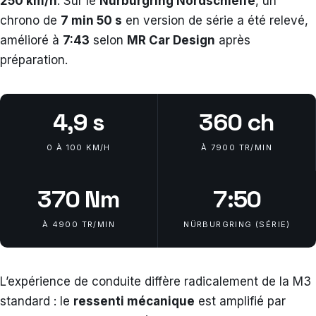
250 km/h
. Sur le
Nürburgring Nordschleife
, un
chrono de
7 min 50 s
en version de série a été relevé,
amélioré à
7:43
selon
MR Car Design
après
préparation.
4,9 s
360 ch
0 À 100 KM/H
À 7900 TR/MIN
370 Nm
7:50
À 4900 TR/MIN
NÜRBURGRING (SÉRIE)
L’expérience de conduite diffère radicalement de la M3
standard : le
ressenti mécanique
est amplifié par