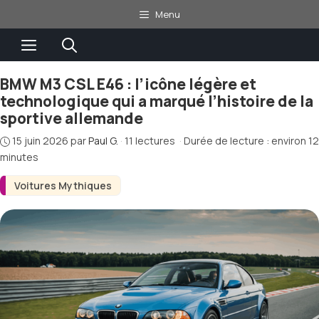
Aller
Menu
au
Menu
contenu
BMW M3 CSL E46 : l’icône légère et
technologique qui a marqué l’histoire de la
sportive allemande
15 juin 2026
par
Paul G.
·
11 lectures
·
Durée de lecture : environ 12
minutes
Voitures Mythiques