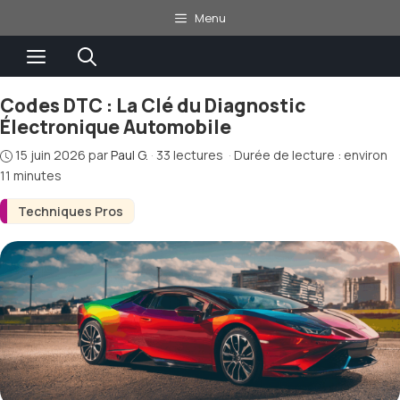
Aller
Menu
au
Menu
contenu
Codes DTC : La Clé du Diagnostic
Électronique Automobile
15 juin 2026
par
Paul G.
·
33 lectures
·
Durée de lecture : environ
11 minutes
Techniques Pros