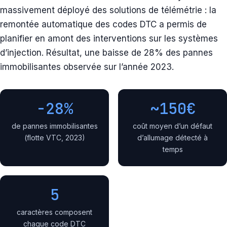
massivement déployé des solutions de télémétrie : la
remontée automatique des codes DTC a permis de
planifier en amont des interventions sur les systèmes
d’injection. Résultat, une baisse de 28% des pannes
immobilisantes observée sur l’année 2023.
-28%
~150€
de pannes immobilisantes
coût moyen d’un défaut
(flotte VTC, 2023)
d’allumage détecté à
temps
5
caractères composent
chaque code DTC