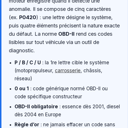
moteur enregistre quand il détecte une
anomalie. Il se compose de cinq caractères
(ex.
P0420
) : une lettre désigne le système,
puis quatre éléments précisent la nature exacte
du défaut. La norme
OBD-II
rend ces codes
lisibles sur tout véhicule via un outil de
diagnostic.
P / B / C / U
: la 1re lettre cible le système
(motopropulseur,
carrosserie
, châssis,
réseau)
0 ou 1
: code générique normé OBD-II ou
code spécifique constructeur
OBD-II obligatoire
: essence dès 2001, diesel
dès 2004 en Europe
Règle d’or
: ne jamais effacer un code sans