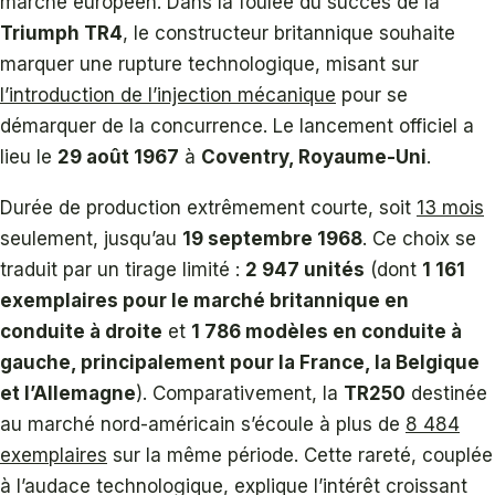
marché européen. Dans la foulée du succès de la
Triumph TR4
, le constructeur britannique souhaite
marquer une rupture technologique, misant sur
l’introduction de l’injection mécanique
pour se
démarquer de la concurrence. Le lancement officiel a
lieu le
29 août 1967
à
Coventry, Royaume-Uni
.
Durée de production extrêmement courte, soit
13 mois
seulement, jusqu’au
19 septembre 1968
. Ce choix se
traduit par un tirage limité :
2 947 unités
(dont
1 161
exemplaires pour le marché britannique en
conduite à droite
et
1 786 modèles en conduite à
gauche, principalement pour la France, la Belgique
et l’Allemagne
). Comparativement, la
TR250
destinée
au marché nord-américain s’écoule à plus de
8 484
exemplaires
sur la même période. Cette rareté, couplée
à l’audace technologique, explique l’intérêt croissant