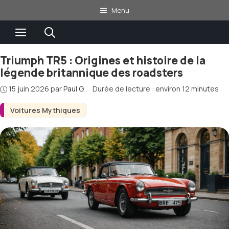
Aller
Menu
au
Menu
contenu
Triumph TR5 : Origines et histoire de la
légende britannique des roadsters
15 juin 2026
par
Paul G.
·
Durée de lecture : environ 12 minutes
Voitures Mythiques