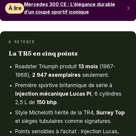
Mercedes 300 CE : L’élégance durable
À lire
d’un coupé sportif iconique
À RETENIR
La TR5 en cinq points
Roadster Triumph produit
13 mois
(1967-
1968),
2 947 exemplaires
seulement.
Première sportive britannique de série à
injection mécanique Lucas PI
, 6 cylindres
2,5 L de
150 bhp
.
Style Michelotti hérité de la TR4,
Surrey Top
et sièges tubulaires comme signatures.
Points sensibles à l’achat : injection Lucas,