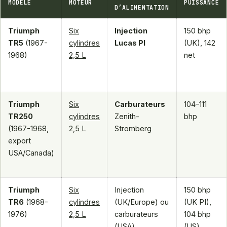
MODÈLE
MOTEUR
PUISSANCE
D’ALIMENTATION
Triumph
Six
Injection
150 bhp
TR5
(1967-
cylindres
Lucas PI
(UK), 142
1968)
2,5 L
net
Triumph
Six
Carburateurs
104–111
TR250
cylindres
Zenith-
bhp
(1967-1968,
2,5 L
Stromberg
export
USA/Canada)
Triumph
Six
Injection
150 bhp
TR6
(1968-
cylindres
(UK/Europe) ou
(UK PI),
1976)
2,5 L
carburateurs
104 bhp
(USA)
(US)