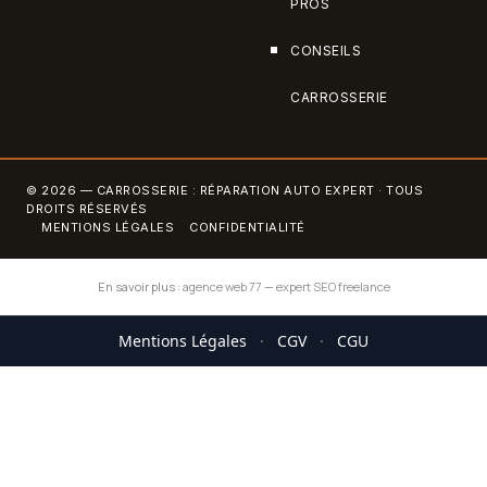
PROS
CONSEILS
CARROSSERIE
© 2026 — CARROSSERIE : RÉPARATION AUTO EXPERT · TOUS
DROITS RÉSERVÉS
MENTIONS LÉGALES
CONFIDENTIALITÉ
En savoir plus :
agence web 77
—
expert SEO freelance
Mentions Légales
·
CGV
·
CGU