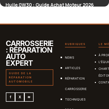
Huile 0W30 : Guide Achat Moteur 2026
4 juillet 2026
CARROSSERIE
RUBRIQUES
LE M
: RÉPARATION
AUTO
À PRO
NEWS
EXPERT
L'ÉQUI
ARTICLES
CHAR
GUIDE DE LA
ÉDITO
RÉPARATION
RÉPARATION
AUTOMOBILE
CONT
CARROSSERIE
f
X
≋
TECHNIQUES