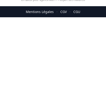
Mentions Légales
·
CGV
·
CGU