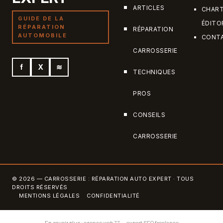
ARTICLES
CHAR
GUIDE DE LA
ÉDITO
RÉPARATION
RÉPARATION
AUTOMOBILE
CONT
CARROSSERIE
f
X
≋
TECHNIQUES
PROS
CONSEILS
CARROSSERIE
© 2026 — CARROSSERIE : RÉPARATION AUTO EXPERT · TOUS
DROITS RÉSERVÉS
MENTIONS LÉGALES
CONFIDENTIALITÉ
En savoir plus :
agence web 77
—
expert SEO freelance