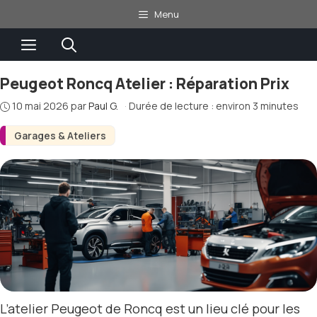
Aller
Menu
au
Menu
contenu
Peugeot Roncq Atelier : Réparation Prix
10 mai 2026
par
Paul G.
·
Durée de lecture : environ 3 minutes
Garages & Ateliers
L’atelier Peugeot de Roncq est un lieu clé pour les