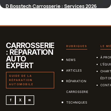
D Bosstech Carrosserie : Services 2026
20 décembre 2025
CARROSSERIE
RUBRIQUES
LE M
: RÉPARATION
AUTO
À PRO
NEWS
EXPERT
L'ÉQUI
ARTICLES
CHAR
GUIDE DE LA
ÉDITO
RÉPARATION
RÉPARATION
AUTOMOBILE
CONT
CARROSSERIE
f
X
≋
TECHNIQUES