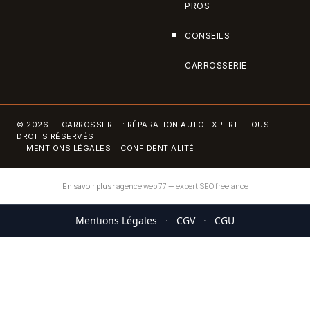
PROS
CONSEILS
CARROSSERIE
© 2026 — CARROSSERIE : RÉPARATION AUTO EXPERT · TOUS
DROITS RÉSERVÉS
MENTIONS LÉGALES
CONFIDENTIALITÉ
En savoir plus :
agence web 77
—
expert SEO freelance
Mentions Légales
·
CGV
·
CGU