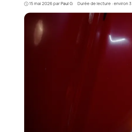
15 mai 2026
par
Paul G.
·
Durée de lecture : environ 