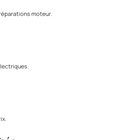
 réparations moteur.
lectriques.
ix.