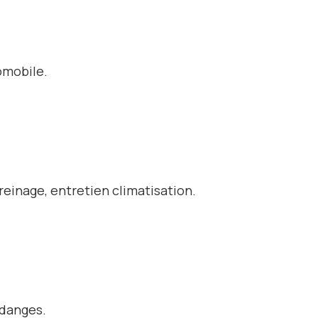
omobile.
einage, entretien climatisation.
idanges.