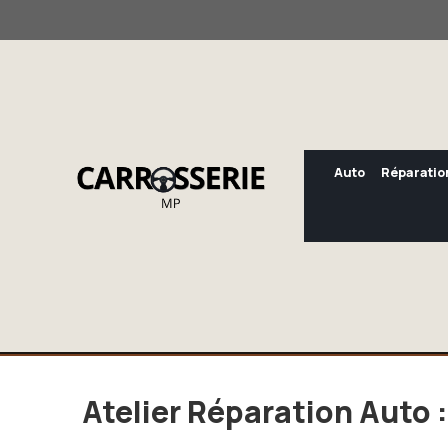
Aller
au
contenu
Auto
Réparatio
Atelier Réparation Auto 