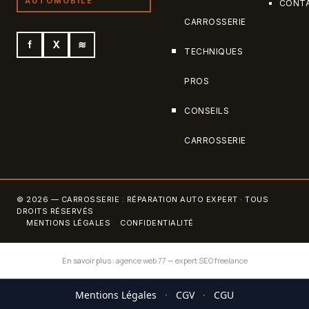
AUTOMOBILE
CONT
CARROSSERIE
f
X
≋
TECHNIQUES
PROS
CONSEILS
CARROSSERIE
© 2026 — CARROSSERIE : RÉPARATION AUTO EXPERT · TOUS
DROITS RÉSERVÉS
MENTIONS LÉGALES
CONFIDENTIALITÉ
En savoir plus :
agence web 77
—
expert SEO freelance
Mentions Légales
·
CGV
·
CGU