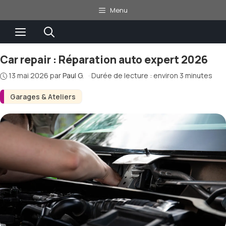
Aller
Menu
au
Menu
contenu
Car repair : Réparation auto expert 2026
13 mai 2026
par
Paul G.
·
Durée de lecture : environ 3 minutes
Garages & Ateliers