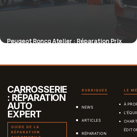
Peugeot Roncq Atelier : Réparation Prix
10 mai 2026
CARROSSERIE
RUBRIQUES
LE M
: RÉPARATION
AUTO
À PRO
NEWS
EXPERT
L'ÉQUI
ARTICLES
CHAR
GUIDE DE LA
ÉDITO
RÉPARATION
RÉPARATION