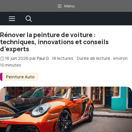
Aller
Menu
au
Menu
contenu
Rénover la peinture de voiture :
techniques, innovations et conseils
d’experts
16 juin 2026
par
Paul G.
·
18 lectures
·
Durée de lecture : environ
10 minutes
Peinture Auto