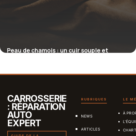
Peau de chamois : un cuir souple et
absorbant pour l’entretien et le nettoyage
15 juin 2026
CARROSSERIE
RUBRIQUES
LE M
: RÉPARATION
AUTO
À PRO
NEWS
EXPERT
L'ÉQUI
ARTICLES
CHAR
GUIDE DE LA